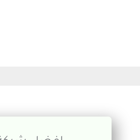
خطي
لى
لمحتوى