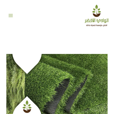
خطي
لى
لمحتوى