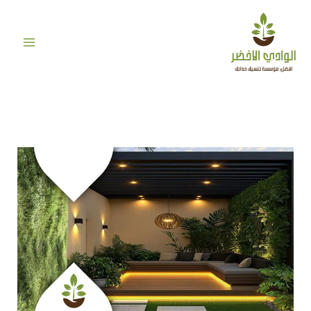
خطي
لى
لمحتوى