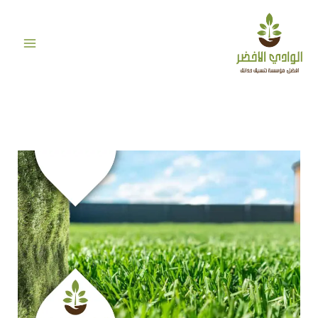
خطي
لى
لمحتوى