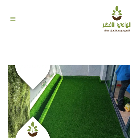
خطي
لى
لمحتوى