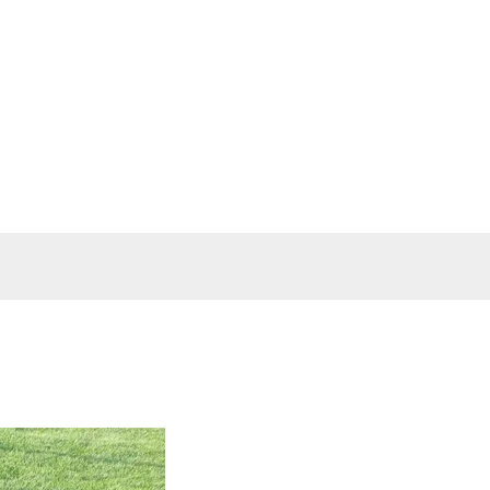
خطي
لى
لمحتوى